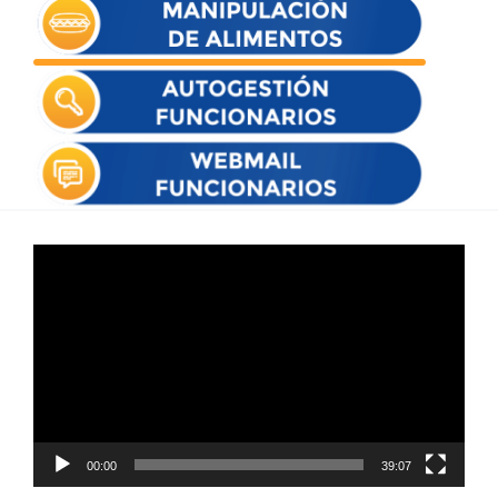
Reproductor
de
vídeo
00:00
39:07