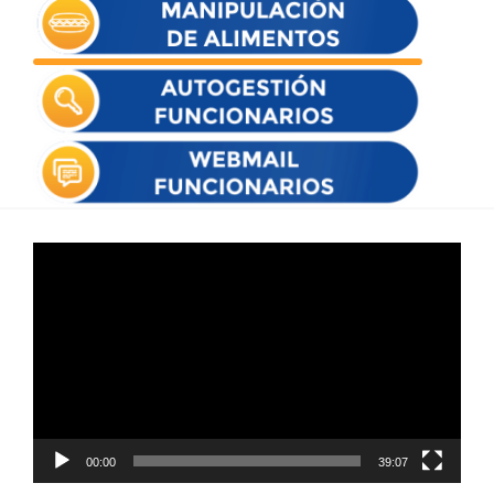
Reproductor
de
vídeo
00:00
39:07