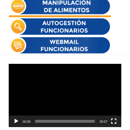
Reproductor
de
vídeo
00:00
39:07