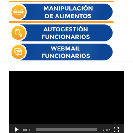
Reproductor
de
vídeo
00:00
39:07