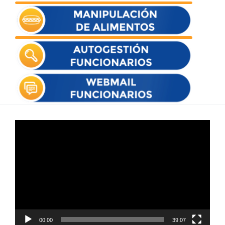
Reproductor
de
vídeo
00:00
39:07