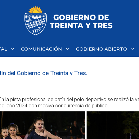
TAL
COMUNICACIÓN
GOBIERNO ABIERTO
tín del Gobierno de Treinta y Tres.
En la pista profesional de patín del polo deportivo se realizó la v
del año 2024 con masiva concurrencia de público.