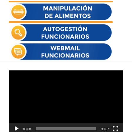
Reproductor
de
vídeo
00:00
39:07