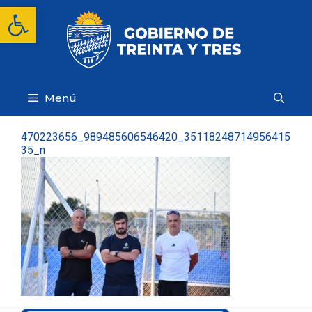
Saltar
Abrir barra de herramientas
al
contenido
Menú
470223656_989485606546420_35118248714956415
35_n