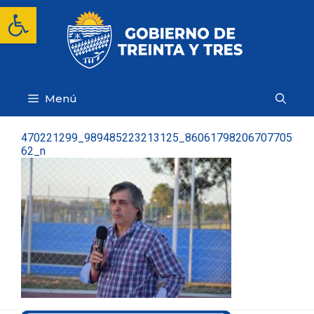
Saltar
Abrir barra de herramientas
al
contenido
Menú
470221299_989485223213125_86061798206707705
62_n