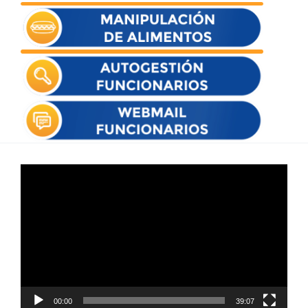
Reproductor
de
vídeo
00:00
39:07