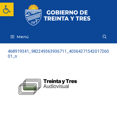
Saltar
Abrir barra de herramientas
al
contenido
Menú
468919341_982249363936711_40364271542017260
01_n