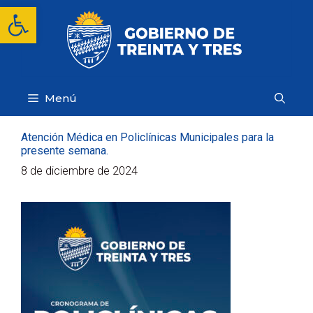
Saltar
Abrir barra de herramientas
al
contenido
Menú
Atención Médica en Policlínicas Municipales para la
presente semana.
8 de diciembre de 2024