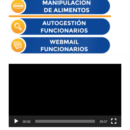
Reproductor
de
vídeo
00:00
39:07