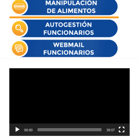
Reproductor
de
vídeo
00:00
39:07