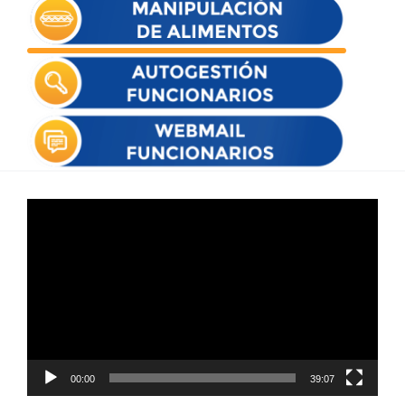
Reproductor
de
vídeo
00:00
39:07