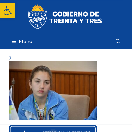
Saltar
Abrir barra de herramientas
al
contenido
Menú
7