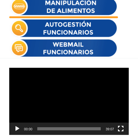
Reproductor
de
vídeo
00:00
39:07