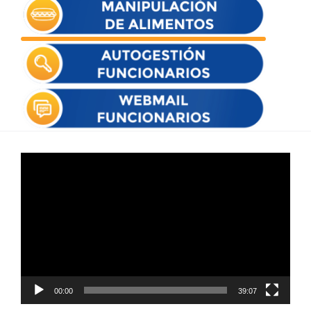
Reproductor
de
vídeo
00:00
39:07