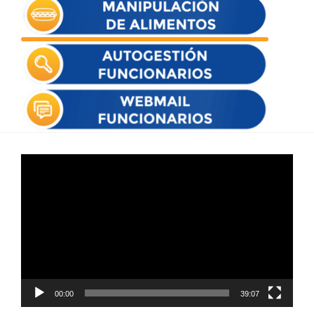
Reproductor
de
vídeo
00:00
39:07