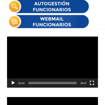
Reproductor
de
vídeo
00:00
39:07
Reproductor
de