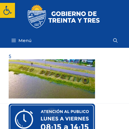
Saltar
Abrir barra de herramientas
al
contenido
Menú
5