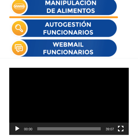
Reproductor
de
vídeo
00:00
39:07