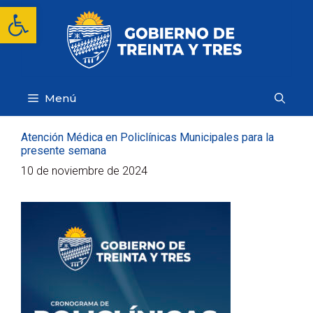
Saltar
Abrir barra de herramientas
al
contenido
Menú
Atención Médica en Policlínicas Municipales para la
presente semana
10 de noviembre de 2024