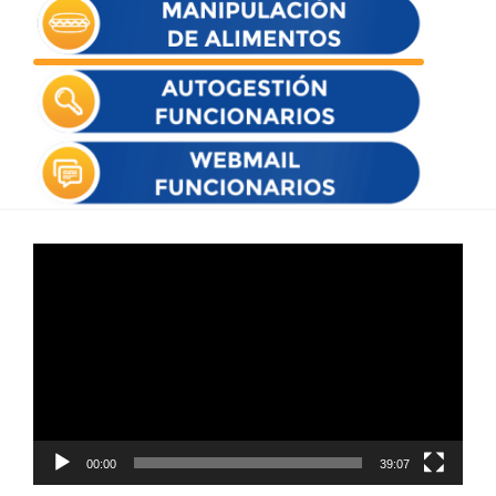
Reproductor
de
vídeo
00:00
39:07