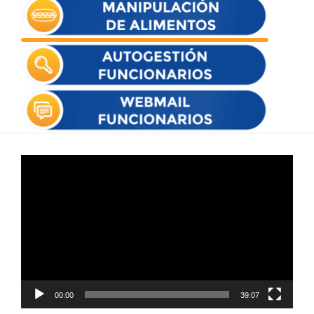
Reproductor
de
vídeo
00:00
39:07