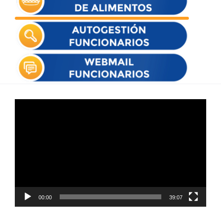
Reproductor
de
vídeo
00:00
39:07