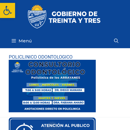
Saltar
Abrir barra de herramientas
al
contenido
Menú
POLICLINICO ODONTOLOGICO