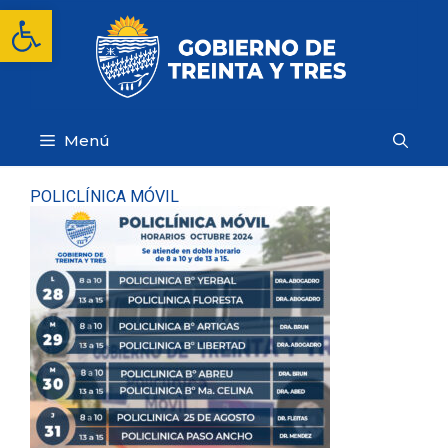
Saltar
Abrir barra de herramientas
al
contenido
Menú
POLICLÍNICA MÓVIL