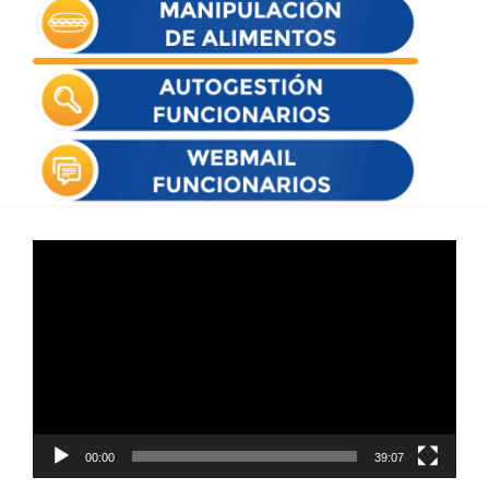
Reproductor
de
vídeo
00:00
39:07