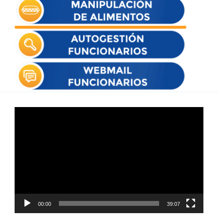
Reproductor
de
vídeo
00:00
39:07