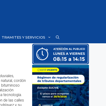
TRAMITES Y SERVICIOS
luviales,
natural, cordón
o bituminoso
lización
ma tecnología.
n de las calles
odríguez y su