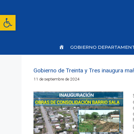
Saltar
al
contenido
Abrir barra de herramientas
Inicio
GOBIERNO DEPARTAMEN
Gobierno de Treinta y Tres inaugura mañ
11 de septiembre de 2024