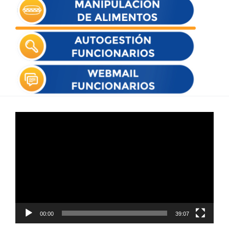
Reproductor
de
vídeo
00:00
39:07