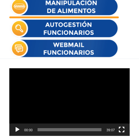
Reproductor
de
vídeo
00:00
39:07