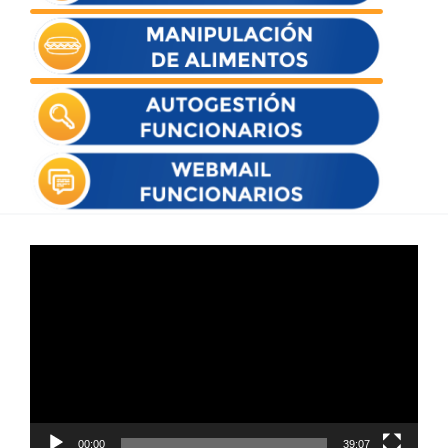
Reproductor
de
vídeo
00:00
39:07