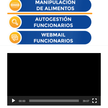
Reproductor
de
vídeo
00:00
39:07