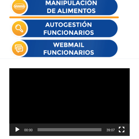
Reproductor
de
vídeo
00:00
39:07