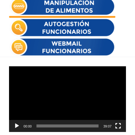
Reproductor
de
vídeo
00:00
39:07