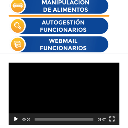
Reproductor
de
vídeo
00:00
39:07