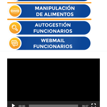
Reproductor
de
vídeo
00:00
39:07