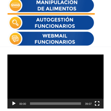
Reproductor
de
vídeo
00:00
39:07