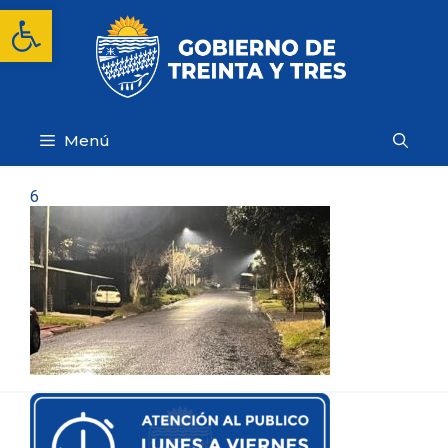
Saltar
Abrir barra de herramientas
al
contenido
Menú
6