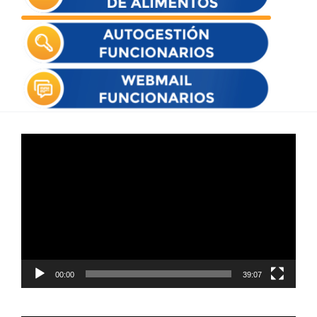
Reproductor
de
vídeo
00:00
39:07