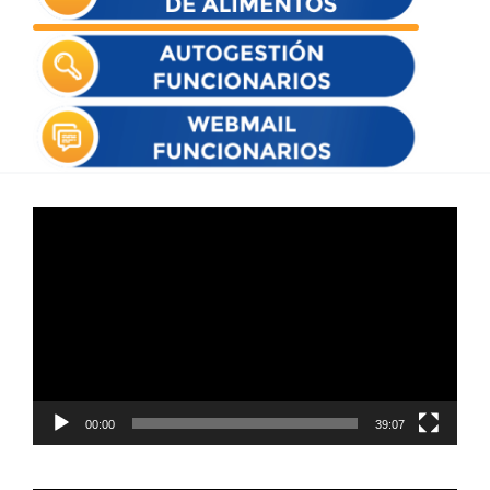
Reproductor
de
vídeo
00:00
39:07