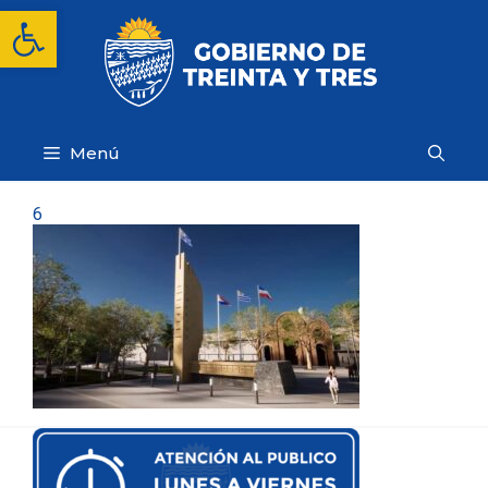
Saltar
Abrir barra de herramientas
al
contenido
Menú
6