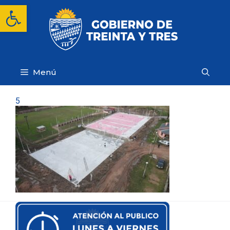
Saltar
Abrir barra de herramientas
al
contenido
Menú
5