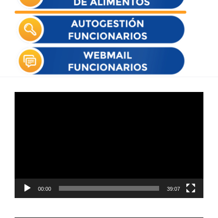
Reproductor
de
vídeo
00:00
39:07