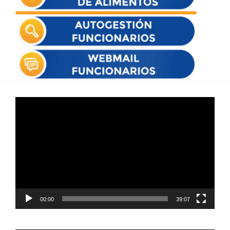
Reproductor
de
vídeo
00:00
39:07