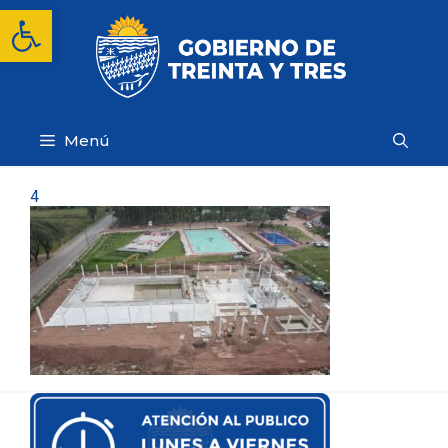
Saltar
Abrir barra de herramientas
al
contenido
Menú
4