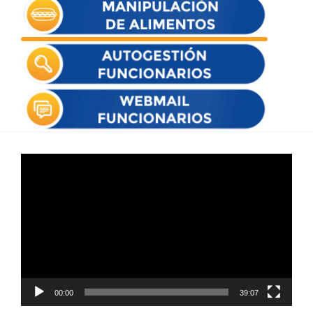
Reproductor
de
vídeo
00:00
39:07