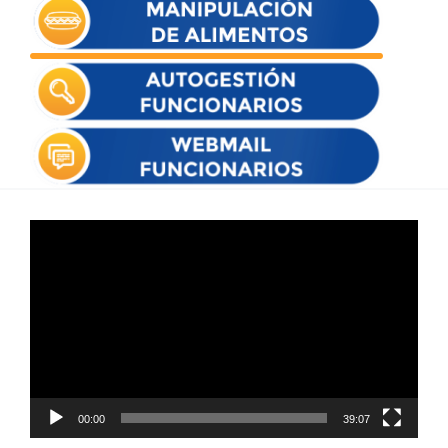
Reproductor
de
vídeo
00:00
39:07