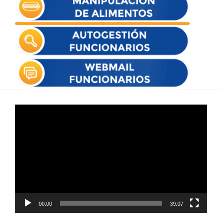
Reproductor
de
vídeo
00:00
39:07