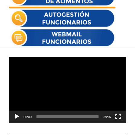
Reproductor
de
vídeo
00:00
39:07