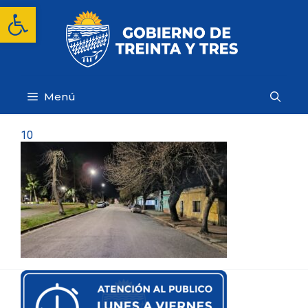
Saltar
Abrir barra de herramientas
al
contenido
Menú
10