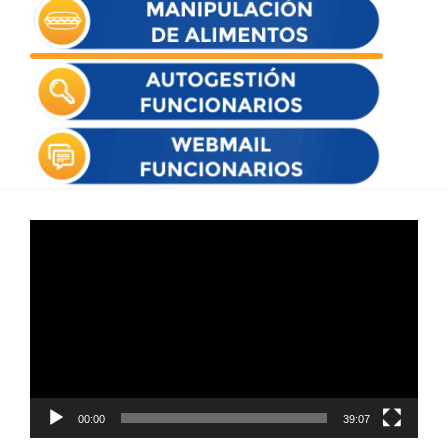
Reproductor
de
vídeo
00:00
39:07