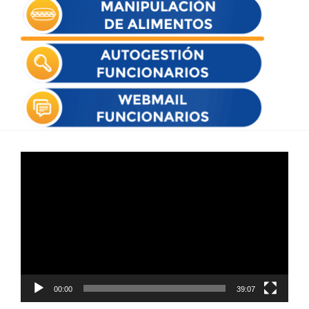
Reproductor
de
vídeo
00:00
39:07