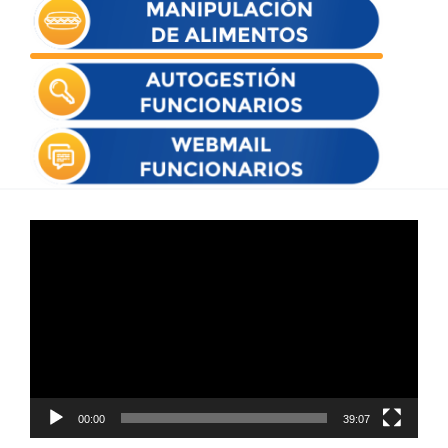
Reproductor
de
vídeo
00:00
39:07