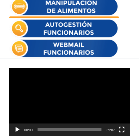
Reproductor
de
vídeo
00:00
39:07