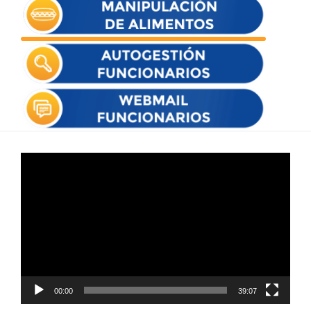
Reproductor
de
vídeo
00:00
39:07