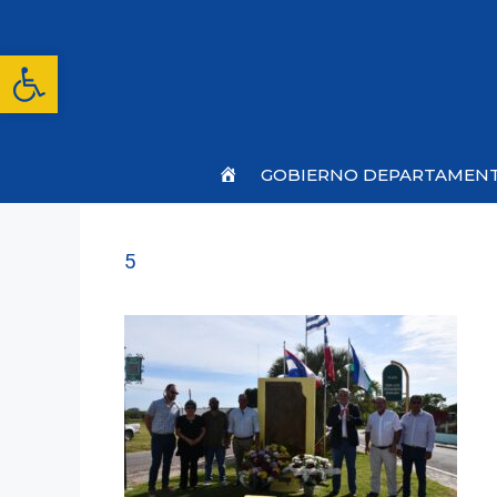
Saltar
al
contenido
Abrir barra de herramientas
Inicio
GOBIERNO DEPARTAMEN
5