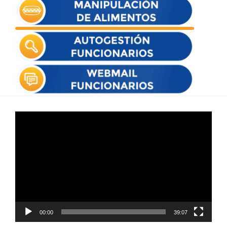
Reproductor
de
vídeo
00:00
39:07